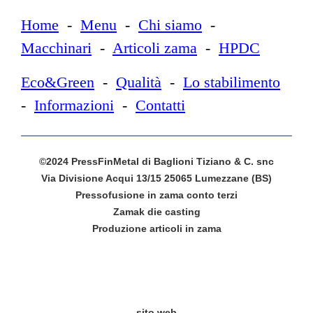
Home
-
Menu
-
Chi siamo
-
Macchinari
-
Articoli zama
-
HPDC
Eco&Green
-
Qualità
-
Lo stabilimento
-
Informazioni
-
Contatti
©2024 PressFinMetal di Baglioni Tiziano & C. snc
Via Divisione Acqui 13/15 25065 Lumezzane (BS)
Pressofusione in zama conto terzi
Zamak die casting
Produzione articoli in zama
sito web